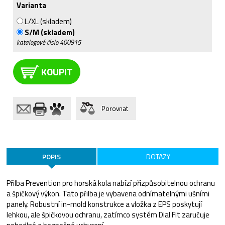
Varianta
L/XL (skladem)
S/M (skladem)
katalogové číslo
400915
KOUPIT
Porovnat
POPIS
DOTAZY
Přilba Prevention pro horská kola nabízí přizpůsobitelnou ochranu
a špičkový výkon. Tato přilba je vybavena odnímatelnými ušními
panely. Robustní in-mold konstrukce a vložka z EPS poskytují
lehkou, ale špičkovou ochranu, zatímco systém Dial Fit zaručuje