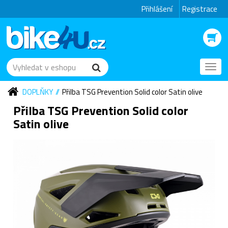
Přihlášení
Registrace
Toggl
navig
DOPLŇKY
Přilba TSG Prevention Solid color Satin olive
Přilba TSG Prevention Solid color
Satin olive