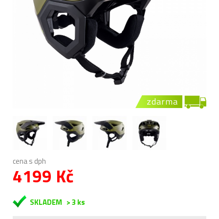
zdarma
cena s dph
4199 Kč
SKLADEM
> 3 ks