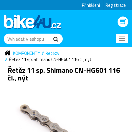
Přihlášení
Registrace
Toggl
navig
KOMPONENTY
Řetězy
Řetěz 11 sp. Shimano CN-HG601 116 čl., nýt
Řetěz 11 sp. Shimano CN-HG601 116
čl., nýt