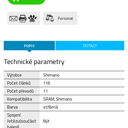
Porovnat
POPIS
DOTAZY
Technické parametry
Výrobce
Shimano
Počet článků
116
Počet převodů
11
Kompatibilita
SRAM, Shimano
Barva
stříbrná
Spojení
řetězu(součást
Nýt
balení)