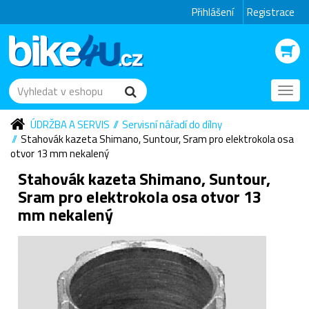
Přihlášení
Registrace
Toggl
navig
ÚDRŽBA A SERVIS
Servisní nářadí do dílny
Stahovák kazeta Shimano, Suntour, Sram pro elektrokola osa
otvor 13 mm nekalený
Stahovák kazeta Shimano, Suntour,
Sram pro elektrokola osa otvor 13
mm nekalený