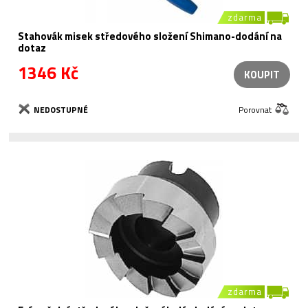
zdarma
Stahovák misek středového složení Shimano-dodání na
dotaz
1346 Kč
KOUPIT
NEDOSTUPNÉ
Porovnat
zdarma