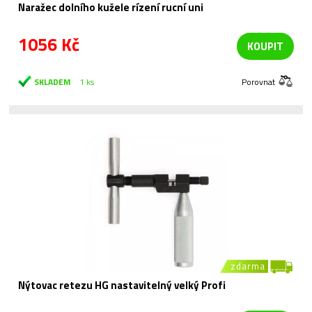
Naražec dolního kužele rízení rucní uni
1056 Kč
KOUPIT
SKLADEM
1 ks
Porovnat
zdarma
Nýtovac retezu HG nastavitelný velký Profi