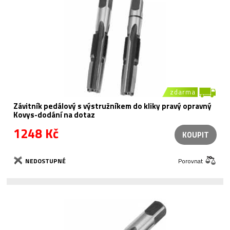
zdarma
Závitník pedálový s výstružníkem do kliky pravý opravný
Kovys-dodání na dotaz
1248 Kč
KOUPIT
NEDOSTUPNÉ
Porovnat