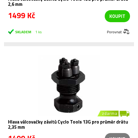
2,6 mm
1499 Kč
KOUPIT
SKLADEM
1 ks
Porovnat
zdarma
Hlava válcovačky závitů Cyclo Tools 13G pro průměr drátu
2,35 mm