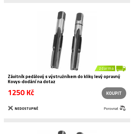
zdarma
Závitník pedálový s výstružníkem do kliky levý opravný
Kovys-dodání na dotaz
1250 Kč
KOUPIT
NEDOSTUPNÉ
Porovnat