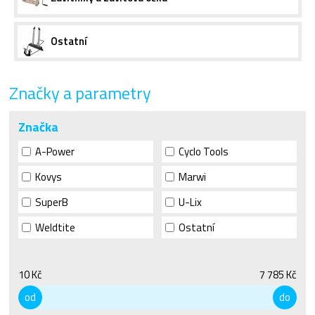
Ostatní
Značky a parametry
Značka
A-Power
Cyclo Tools
Kovys
Marwi
SuperB
U-Lix
Weldtite
Ostatní
10 Kč
7 785 Kč
od
do