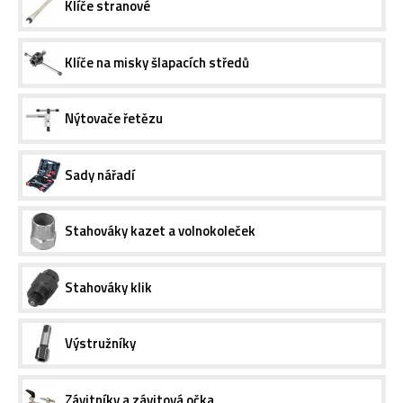
Klíče stranové
Klíče na misky šlapacích středů
Nýtovače řetězu
Sady nářadí
Stahováky kazet a volnokoleček
Stahováky klik
Výstružníky
Závitníky a závitová očka