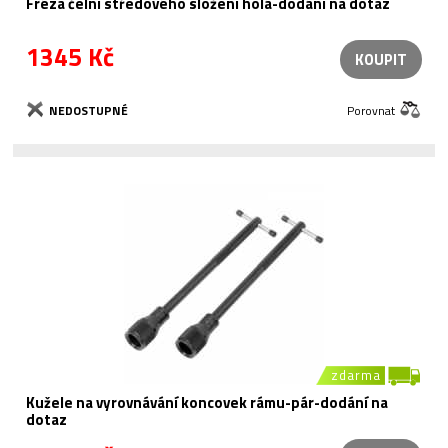
Fréza čelní středového složení holá-dodání na dotaz
1345 Kč
KOUPIT
NEDOSTUPNÉ
Porovnat
zdarma
Kužele na vyrovnávání koncovek rámu-pár-dodání na
dotaz