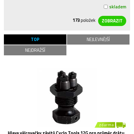
skladem
173
položek
TOP
NEJLEVNĚJŠÍ
NEJDRAŽŠÍ
zdarma
Hlava válcovačky závitů Cyclo Tools 12G pro průměr drátu