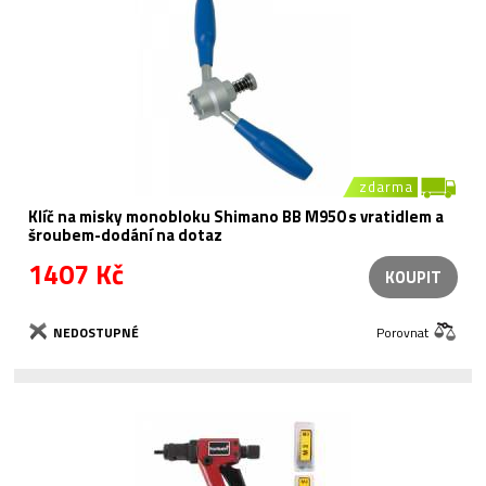
zdarma
Klíč na misky monobloku Shimano BB M950 s vratidlem a
šroubem-dodání na dotaz
1407 Kč
KOUPIT
NEDOSTUPNÉ
Porovnat